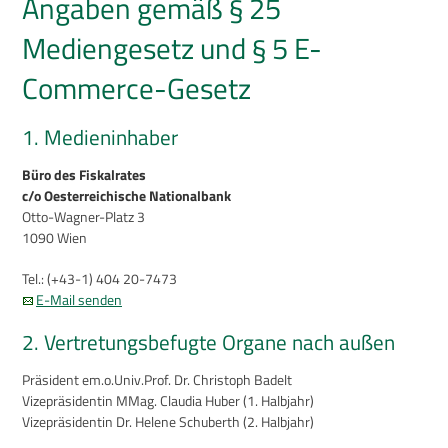
Angaben gemäß § 25
Presseinformationen
Mediengesetz und § 5 E-
Veranstaltungen
Commerce-Gesetz
1. Medieninhaber
Büro des Fiskalrates
c/o Oesterreichische Nationalbank
Otto-Wagner-Platz 3
1090 Wien
Tel.: (+43-1) 404 20-7473
E-Mail senden
2. Vertretungsbefugte Organe nach außen
Präsident em.o.Univ.Prof. Dr. Christoph Badelt
Vizepräsidentin MMag. Claudia Huber (1. Halbjahr)
Vizepräsidentin Dr. Helene Schuberth (2. Halbjahr)